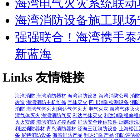
海湾电气火灾系统联动
海湾消防设备施工现场
强强联合！海湾携手泰
新蓝海
Links
友情链接
海湾消防
海湾消防器材
海湾消防设备
海湾消防公司
消防
改造
海湾消防主机维修
气体灭火
四川消防检测设备
消防
消防
海湾气体灭火|利达气体灭火
电气火灾
海湾气体灭火
湾气体灭火
海湾消防气灭
利达气体灭火
利达消防维修维
灭火安装
海湾消防监控系统
消防安全评估软件
烟感清洗
利达消防器材
青鸟消防器材
泛海三江消防设备
上海松江
备
尼特消防设备
海湾消防产品
利达消防产品
消防评估检