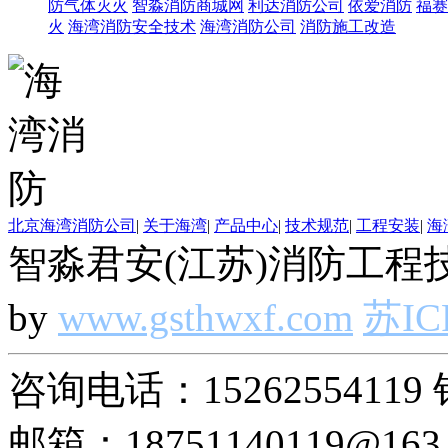
防气体灭火
智淼消防商城网
利达消防公司
依爱消防
福赛
火
海湾消防安全技术
海湾消防公司
消防施工改造
北京海湾消防公司
|
关于海湾
|
产品中心
|
技术规范
|
工程安装
|
海
智淼君安(江苏)消防工程技
by
www.gsthwxf.com
苏IC
咨询电话：15262554119 
邮箱：18751140119@163