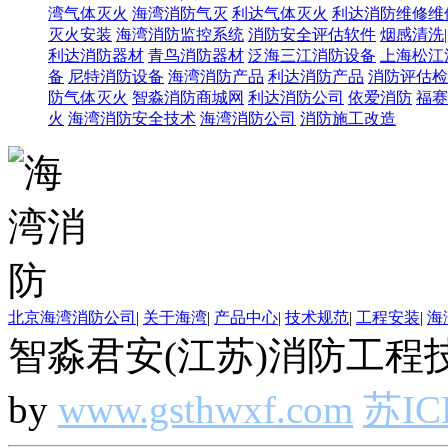
湾气体灭火
海湾消防气灭
利达气体灭火
利达消防维修维
灭火安装
海湾消防监控系统
消防安全评估软件
烟感清洗
利达消防器材
青鸟消防器材
泛海三江消防设备
上海松江
备
尼特消防设备
海湾消防产品
利达消防产品
消防评估检
防气体灭火
智淼消防商城网
利达消防公司
依爱消防
福赛
火
海湾消防安全技术
海湾消防公司
消防施工改造
北京海湾消防公司
|
关于海湾
|
产品中心
|
技术规范
|
工程安装
|
海
智淼君安(江苏)消防工程技
by
www.gsthwxf.com
苏IC