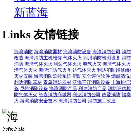
新蓝海
Links
友情链接
海湾消防
海湾消防器材
海湾消防设备
海湾消防公司
消防
改造
海湾消防主机维修
气体灭火
四川消防检测设备
消防
消防
海湾气体灭火|利达气体灭火
电气火灾
海湾气体灭火
湾气体灭火
海湾消防气灭
利达气体灭火
利达消防维修维
灭火安装
海湾消防监控系统
消防安全评估软件
烟感清洗
利达消防器材
青鸟消防器材
泛海三江消防设备
上海松江
备
尼特消防设备
海湾消防产品
利达消防产品
消防评估检
防气体灭火
智淼消防商城网
利达消防公司
依爱消防
福赛
火
海湾消防安全技术
海湾消防公司
消防施工改造