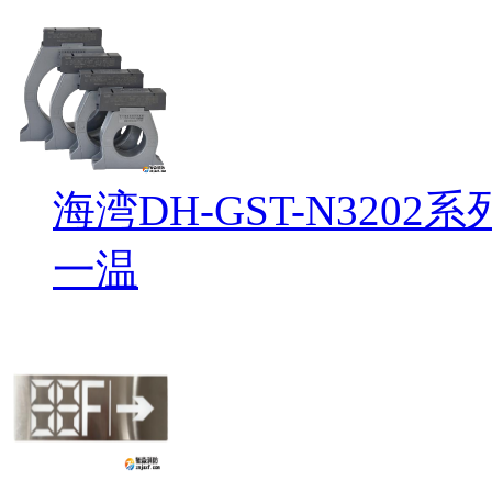
海湾DH-GST-N32
一温