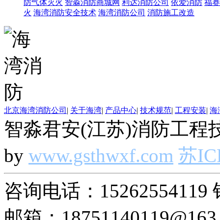
防气体灭火
智淼消防商城网
利达消防公司
依爱消防
福赛
火
海湾消防安全技术
海湾消防公司
消防施工改造
北京海湾消防公司
|
关于海湾
|
产品中心
|
技术规范
|
工程安装
|
海
智淼君安(江苏)消防工程技
by
www.gsthwxf.com
苏IC
咨询电话：15262554119 
邮箱：18751140119@163