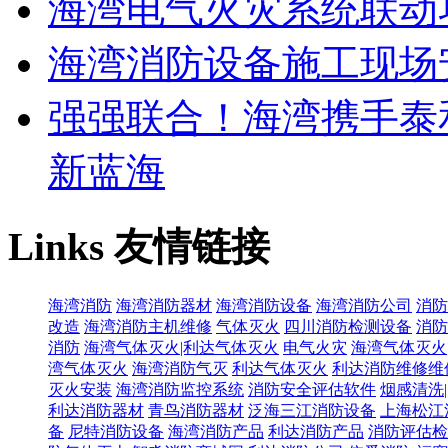
海湾电气火灾系统联动
海湾消防设备施工现场
强强联合！海湾携手泰
新蓝海
Links
友情链接
海湾消防
海湾消防器材
海湾消防设备
海湾消防公司
消防
改造
海湾消防主机维修
气体灭火
四川消防检测设备
消防
消防
海湾气体灭火|利达气体灭火
电气火灾
海湾气体灭火
湾气体灭火
海湾消防气灭
利达气体灭火
利达消防维修维
灭火安装
海湾消防监控系统
消防安全评估软件
烟感清洗
利达消防器材
青鸟消防器材
泛海三江消防设备
上海松江
备
尼特消防设备
海湾消防产品
利达消防产品
消防评估检