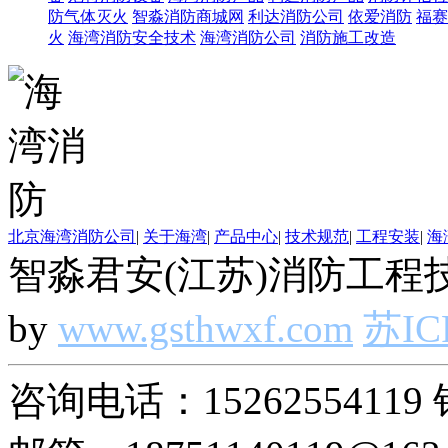
防气体灭火
智淼消防商城网
利达消防公司
依爱消防
福赛
火
海湾消防安全技术
海湾消防公司
消防施工改造
北京海湾消防公司
|
关于海湾
|
产品中心
|
技术规范
|
工程安装
|
海
智淼君安(江苏)消防工程技
by
www.gsthwxf.com
苏IC
咨询电话：15262554119 