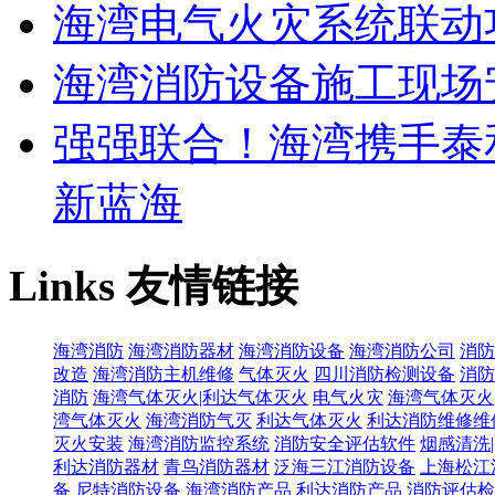
海湾电气火灾系统联动
海湾消防设备施工现场
强强联合！海湾携手泰
新蓝海
Links
友情链接
海湾消防
海湾消防器材
海湾消防设备
海湾消防公司
消防
改造
海湾消防主机维修
气体灭火
四川消防检测设备
消防
消防
海湾气体灭火|利达气体灭火
电气火灾
海湾气体灭火
湾气体灭火
海湾消防气灭
利达气体灭火
利达消防维修维
灭火安装
海湾消防监控系统
消防安全评估软件
烟感清洗
利达消防器材
青鸟消防器材
泛海三江消防设备
上海松江
备
尼特消防设备
海湾消防产品
利达消防产品
消防评估检