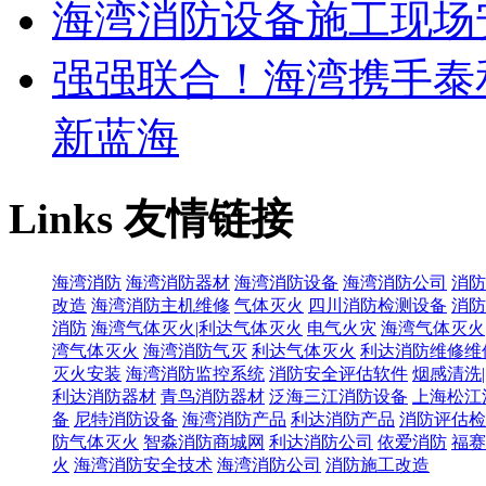
海湾消防设备施工现场
强强联合！海湾携手泰
新蓝海
Links
友情链接
海湾消防
海湾消防器材
海湾消防设备
海湾消防公司
消防
改造
海湾消防主机维修
气体灭火
四川消防检测设备
消防
消防
海湾气体灭火|利达气体灭火
电气火灾
海湾气体灭火
湾气体灭火
海湾消防气灭
利达气体灭火
利达消防维修维
灭火安装
海湾消防监控系统
消防安全评估软件
烟感清洗
利达消防器材
青鸟消防器材
泛海三江消防设备
上海松江
备
尼特消防设备
海湾消防产品
利达消防产品
消防评估检
防气体灭火
智淼消防商城网
利达消防公司
依爱消防
福赛
火
海湾消防安全技术
海湾消防公司
消防施工改造