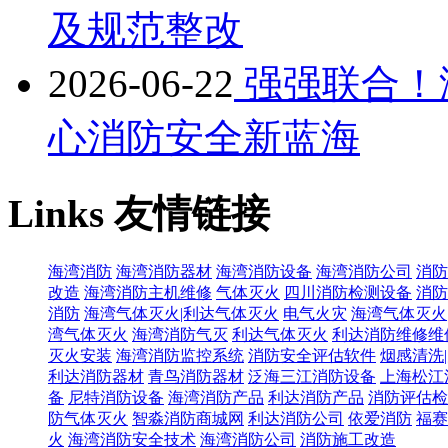
及规范整改
2026-06-22
强强联合！
心消防安全新蓝海
Links
友情链接
海湾消防
海湾消防器材
海湾消防设备
海湾消防公司
消防
改造
海湾消防主机维修
气体灭火
四川消防检测设备
消防
消防
海湾气体灭火|利达气体灭火
电气火灾
海湾气体灭火
湾气体灭火
海湾消防气灭
利达气体灭火
利达消防维修维
灭火安装
海湾消防监控系统
消防安全评估软件
烟感清洗
利达消防器材
青鸟消防器材
泛海三江消防设备
上海松江
备
尼特消防设备
海湾消防产品
利达消防产品
消防评估检
防气体灭火
智淼消防商城网
利达消防公司
依爱消防
福赛
火
海湾消防安全技术
海湾消防公司
消防施工改造