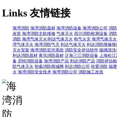
Links
友情链接
海湾消防
海湾消防器材
海湾消防设备
海湾消防公司
消防
改造
海湾消防主机维修
气体灭火
四川消防检测设备
消防
消防
海湾气体灭火|利达气体灭火
电气火灾
海湾气体灭火
湾气体灭火
海湾消防气灭
利达气体灭火
利达消防维修维
灭火安装
海湾消防监控系统
消防安全评估软件
烟感清洗
利达消防器材
青鸟消防器材
泛海三江消防设备
上海松江
备
尼特消防设备
海湾消防产品
利达消防产品
消防评估检
防气体灭火
智淼消防商城网
利达消防公司
依爱消防
福赛
火
海湾消防安全技术
海湾消防公司
消防施工改造