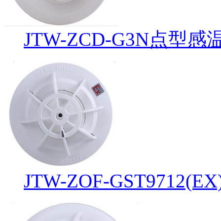
JTW-ZCD-G3N点型
JTW-ZOF-GST971