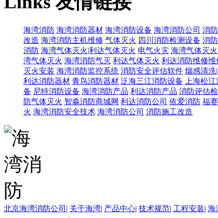
Links
友情链接
海湾消防
海湾消防器材
海湾消防设备
海湾消防公司
消防
改造
海湾消防主机维修
气体灭火
四川消防检测设备
消防
消防
海湾气体灭火|利达气体灭火
电气火灾
海湾气体灭火
湾气体灭火
海湾消防气灭
利达气体灭火
利达消防维修维
灭火安装
海湾消防监控系统
消防安全评估软件
烟感清洗
利达消防器材
青鸟消防器材
泛海三江消防设备
上海松江
备
尼特消防设备
海湾消防产品
利达消防产品
消防评估检
防气体灭火
智淼消防商城网
利达消防公司
依爱消防
福赛
火
海湾消防安全技术
海湾消防公司
消防施工改造
北京海湾消防公司
|
关于海湾
|
产品中心
|
技术规范
|
工程安装
|
海