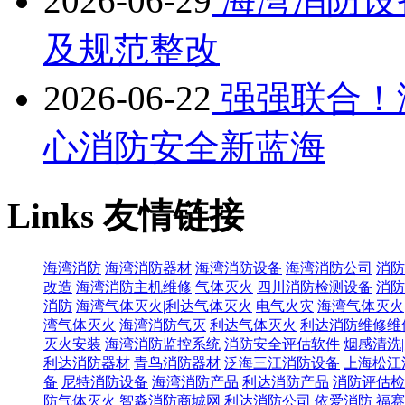
2026-06-29
海湾消防设
及规范整改
2026-06-22
强强联合！
心消防安全新蓝海
Links
友情链接
海湾消防
海湾消防器材
海湾消防设备
海湾消防公司
消防
改造
海湾消防主机维修
气体灭火
四川消防检测设备
消防
消防
海湾气体灭火|利达气体灭火
电气火灾
海湾气体灭火
湾气体灭火
海湾消防气灭
利达气体灭火
利达消防维修维
灭火安装
海湾消防监控系统
消防安全评估软件
烟感清洗
利达消防器材
青鸟消防器材
泛海三江消防设备
上海松江
备
尼特消防设备
海湾消防产品
利达消防产品
消防评估检
防气体灭火
智淼消防商城网
利达消防公司
依爱消防
福赛