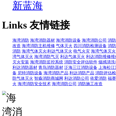
新蓝海
Links
友情链接
海湾消防
海湾消防器材
海湾消防设备
海湾消防公司
消防
改造
海湾消防主机维修
气体灭火
四川消防检测设备
消防
消防
海湾气体灭火|利达气体灭火
电气火灾
海湾气体灭火
湾气体灭火
海湾消防气灭
利达气体灭火
利达消防维修维
灭火安装
海湾消防监控系统
消防安全评估软件
烟感清洗
利达消防器材
青鸟消防器材
泛海三江消防设备
上海松江
备
尼特消防设备
海湾消防产品
利达消防产品
消防评估检
防气体灭火
智淼消防商城网
利达消防公司
依爱消防
福赛
火
海湾消防安全技术
海湾消防公司
消防施工改造