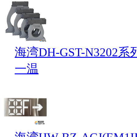
海湾DH-GST-N32
一温