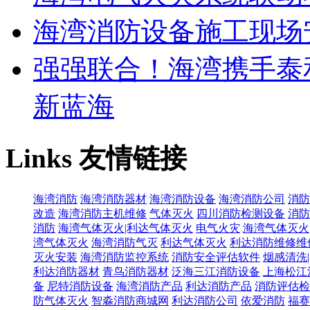
海湾消防设备施工现场
强强联合！海湾携手泰
新蓝海
Links
友情链接
海湾消防
海湾消防器材
海湾消防设备
海湾消防公司
消防
改造
海湾消防主机维修
气体灭火
四川消防检测设备
消防
消防
海湾气体灭火|利达气体灭火
电气火灾
海湾气体灭火
湾气体灭火
海湾消防气灭
利达气体灭火
利达消防维修维
灭火安装
海湾消防监控系统
消防安全评估软件
烟感清洗
利达消防器材
青鸟消防器材
泛海三江消防设备
上海松江
备
尼特消防设备
海湾消防产品
利达消防产品
消防评估检
防气体灭火
智淼消防商城网
利达消防公司
依爱消防
福赛