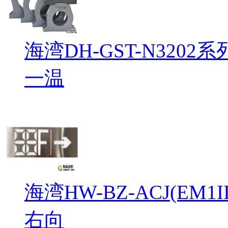
海湾DH-GST-N32
一温
海湾HW-BZ-ACJ(EM
右向