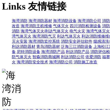
Links
友情链接
海湾消防
海湾消防器材
海湾消防设备
海湾消防公司
消防
改造
海湾消防主机维修
气体灭火
四川消防检测设备
消防
消防
海湾气体灭火|利达气体灭火
电气火灾
海湾气体灭火
湾气体灭火
海湾消防气灭
利达气体灭火
利达消防维修维
灭火安装
海湾消防监控系统
消防安全评估软件
烟感清洗
利达消防器材
青鸟消防器材
泛海三江消防设备
上海松江
备
尼特消防设备
海湾消防产品
利达消防产品
消防评估检
防气体灭火
智淼消防商城网
利达消防公司
依爱消防
福赛
火
海湾消防安全技术
海湾消防公司
消防施工改造