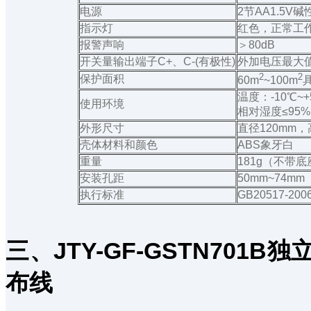
电源
2节AA1.5V
指示灯
红色，正常工
报警声响
＞80dB
开关量输出端子C+、C-(有极性)
外加电压最大值≤
2
2
保护面积
60m
~100m
温度：-10℃~+
使用环境
相对湿度≤95
外形尺寸
直径120mm，
壳体材料和颜色
ABS象牙白
重量
181g（不带底
安装孔距
50mm~74mm
执行标准
GB20517-200
三、
JTY-GF-GSTN70
布线