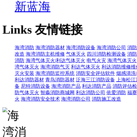
新蓝海
Links
友情链接
海湾消防
海湾消防器材
海湾消防设备
海湾消防公司
消防
改造
海湾消防主机维修
气体灭火
四川消防检测设备
消防
消防
海湾气体灭火|利达气体灭火
电气火灾
海湾气体灭火
湾气体灭火
海湾消防气灭
利达气体灭火
利达消防维修维
灭火安装
海湾消防监控系统
消防安全评估软件
烟感清洗
利达消防器材
青鸟消防器材
泛海三江消防设备
上海松江
备
尼特消防设备
海湾消防产品
利达消防产品
消防评估检
防气体灭火
智淼消防商城网
利达消防公司
依爱消防
福赛
火
海湾消防安全技术
海湾消防公司
消防施工改造