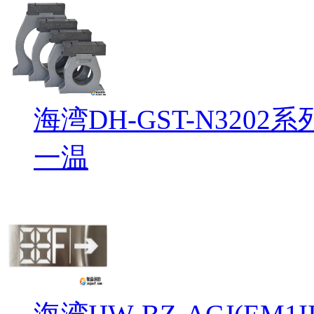
海湾DH-GST-N32
一温