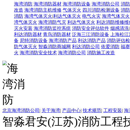
海湾消防
海湾消防器材
海湾消防设备
海湾消防公司
消防
改造
海湾消防主机维修
气体灭火
四川消防检测设备
消防
消防
海湾气体灭火|利达气体灭火
电气火灾
海湾气体灭火
湾气体灭火
海湾消防气灭
利达气体灭火
利达消防维修维
灭火安装
海湾消防监控系统
消防安全评估软件
烟感清洗
利达消防器材
青鸟消防器材
泛海三江消防设备
上海松江
备
尼特消防设备
海湾消防产品
利达消防产品
消防评估检
防气体灭火
智淼消防商城网
利达消防公司
依爱消防
福赛
火
海湾消防安全技术
海湾消防公司
消防施工改造
北京海湾消防公司
|
关于海湾
|
产品中心
|
技术规范
|
工程安装
|
海
智淼君安(江苏)消防工程技