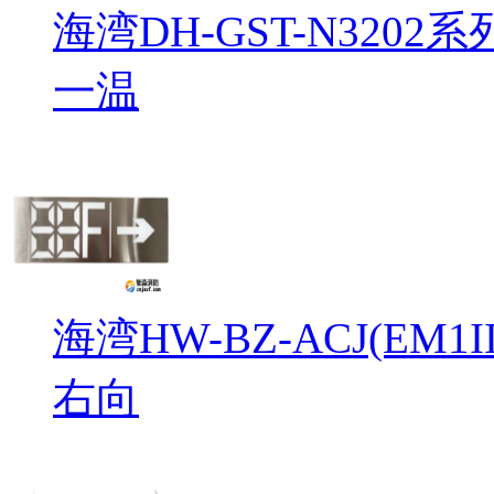
海湾DH-GST-N32
一温
海湾HW-BZ-ACJ(EM
右向