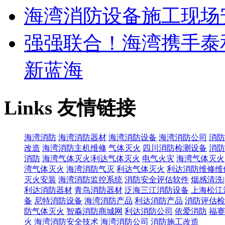
海湾消防设备施工现场
强强联合！海湾携手泰
新蓝海
Links
友情链接
海湾消防
海湾消防器材
海湾消防设备
海湾消防公司
消防
改造
海湾消防主机维修
气体灭火
四川消防检测设备
消防
消防
海湾气体灭火|利达气体灭火
电气火灾
海湾气体灭火
湾气体灭火
海湾消防气灭
利达气体灭火
利达消防维修维
灭火安装
海湾消防监控系统
消防安全评估软件
烟感清洗
利达消防器材
青鸟消防器材
泛海三江消防设备
上海松江
备
尼特消防设备
海湾消防产品
利达消防产品
消防评估检
防气体灭火
智淼消防商城网
利达消防公司
依爱消防
福赛
火
海湾消防安全技术
海湾消防公司
消防施工改造