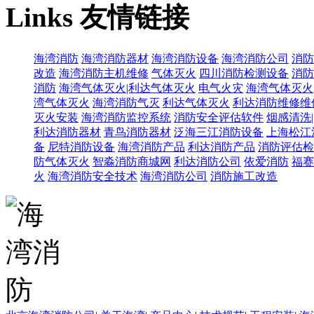
Links
友情链接
海湾消防
海湾消防器材
海湾消防设备
海湾消防公司
消防
改造
海湾消防主机维修
气体灭火
四川消防检测设备
消防
消防
海湾气体灭火|利达气体灭火
电气火灾
海湾气体灭火
湾气体灭火
海湾消防气灭
利达气体灭火
利达消防维修维
灭火安装
海湾消防监控系统
消防安全评估软件
烟感清洗
利达消防器材
青鸟消防器材
泛海三江消防设备
上海松江
备
尼特消防设备
海湾消防产品
利达消防产品
消防评估检
防气体灭火
智淼消防商城网
利达消防公司
依爱消防
福赛
火
海湾消防安全技术
海湾消防公司
消防施工改造