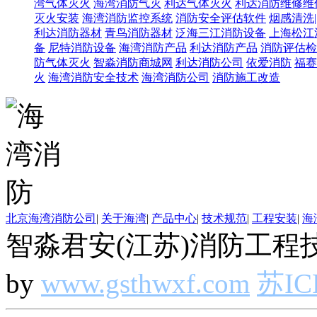
湾气体灭火
海湾消防气灭
利达气体灭火
利达消防维修维
灭火安装
海湾消防监控系统
消防安全评估软件
烟感清洗
利达消防器材
青鸟消防器材
泛海三江消防设备
上海松江
备
尼特消防设备
海湾消防产品
利达消防产品
消防评估检
防气体灭火
智淼消防商城网
利达消防公司
依爱消防
福赛
火
海湾消防安全技术
海湾消防公司
消防施工改造
北京海湾消防公司
|
关于海湾
|
产品中心
|
技术规范
|
工程安装
|
海
智淼君安(江苏)消防工程技
by
www.gsthwxf.com
苏IC