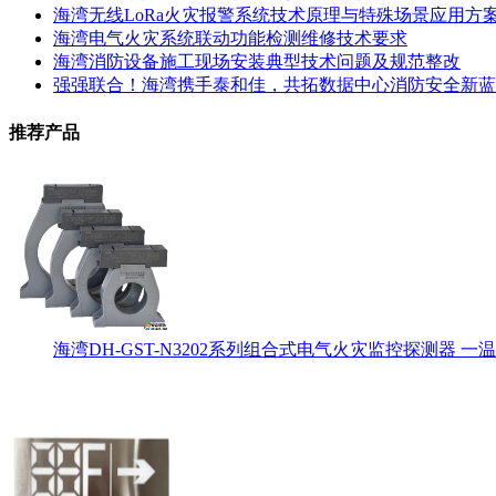
海湾无线LoRa火灾报警系统技术原理与特殊场景应用方
海湾电气火灾系统联动功能检测维修技术要求
海湾消防设备施工现场安装典型技术问题及规范整改
强强联合！海湾携手泰和佳，共拓数据中心消防安全新蓝
推荐产品
海湾DH-GST-N3202系列组合式电气火灾监控探测器 一温