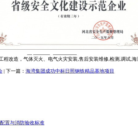
窃一律删除。
http://www.gsthwxf.com/
程改造，气体灭火、电气火灾安装,售后安装维修,检测,调试,
会
| 下一篇：
海湾集团成功中标日照钢铁精品基地项目
配置与消防验收标准