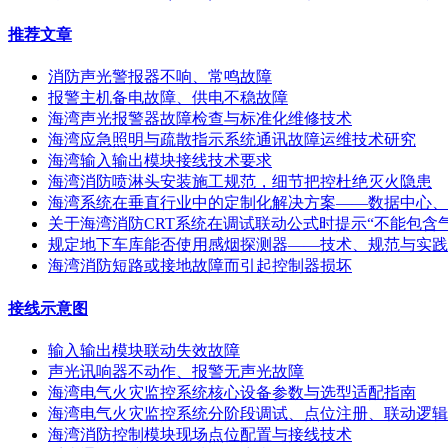
推荐文章
消防声光警报器不响、常鸣故障
报警主机备电故障、供电不稳故障
海湾声光报警器故障检查与标准化维修技术
海湾应急照明与疏散指示系统通讯故障运维技术研究
海湾输入输出模块接线技术要求
海湾消防喷淋头安装施工规范，细节把控杜绝灭火隐患
海湾系统在垂直行业中的定制化解决方案——数据中心、
关于海湾消防CRT系统在调试联动公式时提示“不能包含
规定地下车库能否使用感烟探测器——技术、规范与实践
海湾消防短路或接地故障而引起控制器损坏
接线示意图
输入输出模块联动失效故障
声光讯响器不动作、报警无声光故障
海湾电气火灾监控系统核心设备参数与选型适配指南
海湾电气火灾监控系统分阶段调试、点位注册、联动逻辑
海湾消防控制模块现场点位配置与接线技术