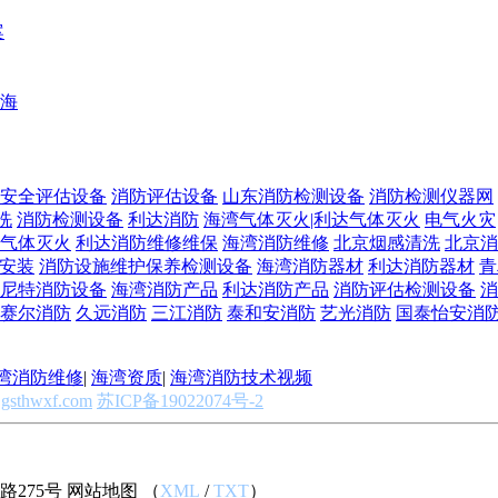
案
海
安全评估设备
消防评估设备
山东消防检测设备
消防检测仪器网
洗
消防检测设备
利达消防
海湾气体灭火|利达气体灭火
电气火灾
气体灭火
利达消防维修维保
海湾消防维修
北京烟感清洗
北京消
安装
消防设施维护保养检测设备
海湾消防器材
利达消防器材
青
尼特消防设备
海湾消防产品
利达消防产品
消防评估检测设备
消
赛尔消防
久远消防
三江消防
泰和安消防
艺光消防
国泰怡安消
湾消防维修
|
海湾资质
|
海湾消防技术视频
gsthwxf.com
苏ICP备19022074号-2
275号 网站地图 （
XML
/
TXT
）