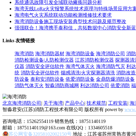
系统通讯故障引发全域联动瘫痪问题分析
海湾无线LoRa火灾报警系统技术原理与特殊场景应用方
海湾电气火灾系统联动功能检测维修技术要求
海湾消防设备施工现场安装典型技术问题及规范整改
强强联合！海湾携手泰和佳，共拓数据中心消防安全新蓝
Links
友情链接
海湾消防
海湾消防器材
海湾消防设备
海湾消防公司
消防
消防检测设备|人防检测仪器
江苏消防检测仪器
探测器清
仪器
消防安全评估软件
海湾气体灭火
海湾消防气灭
利达
统
消防安全评估软件
烟感清洗|火灾探测器清洗
消防改造
防设备
泰和安消防设备
依爱消防设备
金鼎防爆消防设备
消防气体灭火
智淼消防商城网
利达消防公司
依爱消防
福
北京海湾消防公司
|
关于海湾
|
产品中心
|
技术规范
|
工程安装
|
海
智淼君安(江苏)消防工程技术有限公司 版权所有 power by
www.
咨询电话：15262554119 销售热线：18751140119
邮箱：18751140119@163.com 在线QQ：1334605518
苏公网安备32058102002150号
地址：江苏省苏州常熟市黄河路