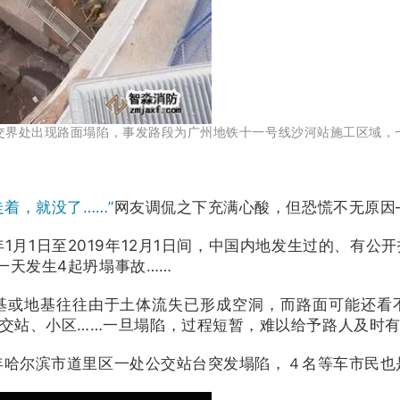
西路交界处出现路面塌陷，事发路段为广州地铁十一号线沙河站施工区域
着，就没了……”
网友调侃之下充满心酸，但恐慌不无原因
年1月1日至2019年12月1日间，中国内地发生过的、有
，一天发生4起坍塌事故……
基或地基往往由于土体流失已形成空洞，而路面可能还看
交站、小区……一旦塌陷，过程短暂，难以给予路人及时
15年哈尔滨市道里区一处公交站台突发塌陷，４名等车市民