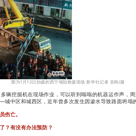
图为1月13日拍摄的西宁塌陷救援现场 新华社记者 吴刚/摄
。多辆挖掘机在现场作业，可以听到嗡嗡的机器运作声，周
—城中区和城西区，近年曾多次发生因渗水导致路面坍塌
员伤亡。
了？
有没有办法预防？