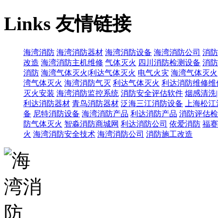
Links
友情链接
海湾消防
海湾消防器材
海湾消防设备
海湾消防公司
消防
改造
海湾消防主机维修
气体灭火
四川消防检测设备
消防
消防
海湾气体灭火|利达气体灭火
电气火灾
海湾气体灭火
湾气体灭火
海湾消防气灭
利达气体灭火
利达消防维修维
灭火安装
海湾消防监控系统
消防安全评估软件
烟感清洗
利达消防器材
青鸟消防器材
泛海三江消防设备
上海松江
备
尼特消防设备
海湾消防产品
利达消防产品
消防评估检
防气体灭火
智淼消防商城网
利达消防公司
依爱消防
福赛
火
海湾消防安全技术
海湾消防公司
消防施工改造