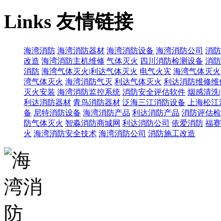
Links
友情链接
海湾消防
海湾消防器材
海湾消防设备
海湾消防公司
消防
改造
海湾消防主机维修
气体灭火
四川消防检测设备
消防
消防
海湾气体灭火|利达气体灭火
电气火灾
海湾气体灭火
湾气体灭火
海湾消防气灭
利达气体灭火
利达消防维修维
灭火安装
海湾消防监控系统
消防安全评估软件
烟感清洗
利达消防器材
青鸟消防器材
泛海三江消防设备
上海松江
备
尼特消防设备
海湾消防产品
利达消防产品
消防评估检
防气体灭火
智淼消防商城网
利达消防公司
依爱消防
福赛
火
海湾消防安全技术
海湾消防公司
消防施工改造