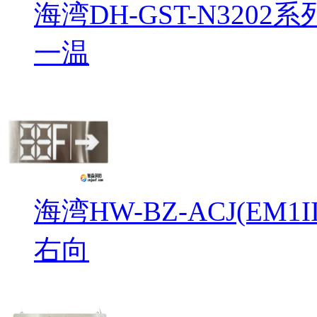
海湾DH-GST-N32
一温
海湾HW-BZ-ACJ(EM
右向