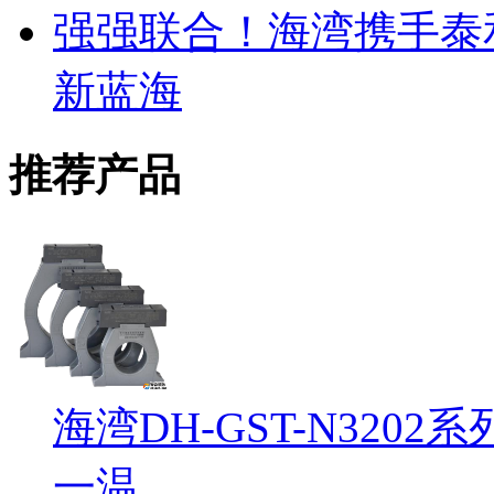
强强联合！海湾携手泰
新蓝海
推荐产品
海湾DH-GST-N32
一温