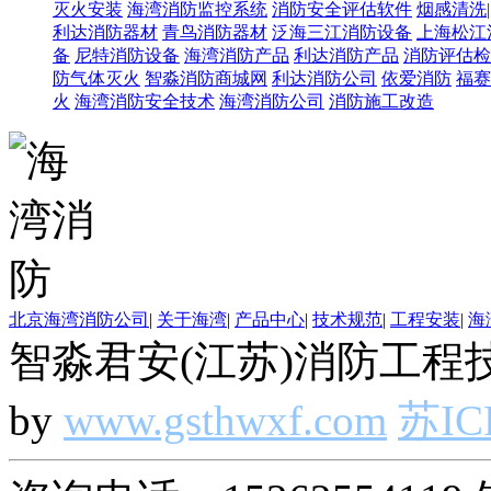
灭火安装
海湾消防监控系统
消防安全评估软件
烟感清洗
利达消防器材
青鸟消防器材
泛海三江消防设备
上海松江
备
尼特消防设备
海湾消防产品
利达消防产品
消防评估检
防气体灭火
智淼消防商城网
利达消防公司
依爱消防
福赛
火
海湾消防安全技术
海湾消防公司
消防施工改造
北京海湾消防公司
|
关于海湾
|
产品中心
|
技术规范
|
工程安装
|
海
智淼君安(江苏)消防工程技
by
www.gsthwxf.com
苏IC