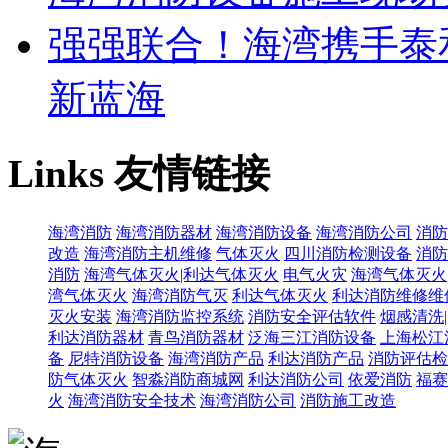
强强联合！海湾携手泰
新蓝海
Links
友情链接
海湾消防
海湾消防器材
海湾消防设备
海湾消防公司
消防
改造
海湾消防主机维修
气体灭火
四川消防检测设备
消防
消防
海湾气体灭火|利达气体灭火
电气火灾
海湾气体灭火
湾气体灭火
海湾消防气灭
利达气体灭火
利达消防维修维
灭火安装
海湾消防监控系统
消防安全评估软件
烟感清洗
利达消防器材
青鸟消防器材
泛海三江消防设备
上海松江
备
尼特消防设备
海湾消防产品
利达消防产品
消防评估检
防气体灭火
智淼消防商城网
利达消防公司
依爱消防
福赛
火
海湾消防安全技术
海湾消防公司
消防施工改造