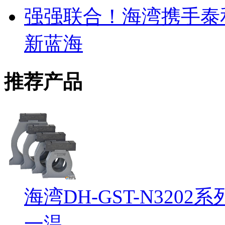
强强联合！海湾携手泰
新蓝海
推荐产品
海湾DH-GST-N32
一温