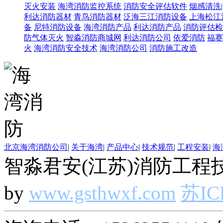
灭火安装
海湾消防监控系统
消防安全评估软件
烟感清洗
利达消防器材
青鸟消防器材
泛海三江消防设备
上海松江
备
尼特消防设备
海湾消防产品
利达消防产品
消防评估检
防气体灭火
智淼消防商城网
利达消防公司
依爱消防
福赛
火
海湾消防安全技术
海湾消防公司
消防施工改造
北京海湾消防公司
|
关于海湾
|
产品中心
|
技术规范
|
工程安装
|
海
智淼君安(江苏)消防工程技
by
www.gsthwxf.com
苏IC