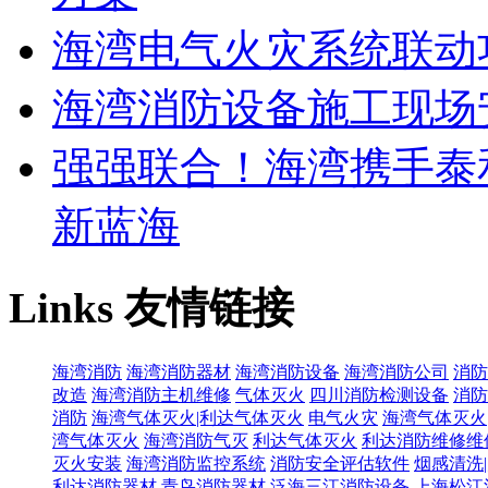
海湾电气火灾系统联动
海湾消防设备施工现场
强强联合！海湾携手泰
新蓝海
Links
友情链接
海湾消防
海湾消防器材
海湾消防设备
海湾消防公司
消防
改造
海湾消防主机维修
气体灭火
四川消防检测设备
消防
消防
海湾气体灭火|利达气体灭火
电气火灾
海湾气体灭火
湾气体灭火
海湾消防气灭
利达气体灭火
利达消防维修维
灭火安装
海湾消防监控系统
消防安全评估软件
烟感清洗
利达消防器材
青鸟消防器材
泛海三江消防设备
上海松江