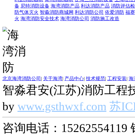
备
尼特消防设备
海湾消防产品
利达消防产品
消防评估检
防气体灭火
智淼消防商城网
利达消防公司
依爱消防
福赛
火
海湾消防安全技术
海湾消防公司
消防施工改造
北京海湾消防公司
|
关于海湾
|
产品中心
|
技术规范
|
工程安装
|
海
智淼君安(江苏)消防工程技
by
www.gsthwxf.com
苏IC
咨询电话：15262554119 