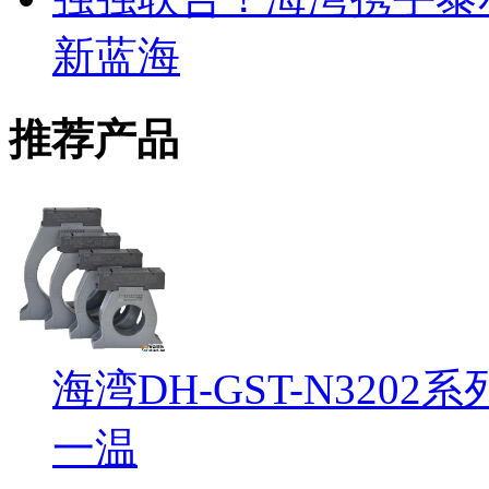
新蓝海
推荐产品
海湾DH-GST-N32
一温