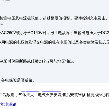
重检测电压及电流极限值，超过极限值报警。硬件控制充电及主、
电。
260V或小于AC160V时，报主电故障；当输出电压大于DC
用电源的电压值及浮充电源的现有电压值以及各类故障及状态
A延时保险断路或硅桥B1的2脚与地无输出。
。
、备电保险是否断路。
窃一律删除。
http://www.gsthwxf.com/
程改造，气体灭火、电气火灾安装,售后安装维修,检测,调试,
型智能电源箱