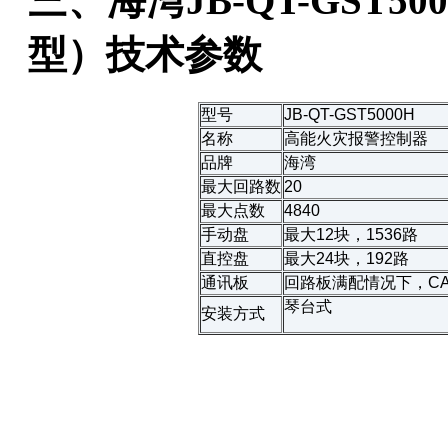
三、海湾JB-QT-GST
型）技术参数
型号
JB-QT-GST5000H
名称
高能火灾报警控制器
品牌
海湾
最大回路数
20
最大点数
4840
手动盘
最大12块，1536路
直控盘
最大24块，192路
通讯板
回路板满配情况下，C
琴台式
安装方式
以上内容是智淼君安（江