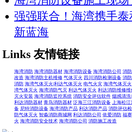
海湾消防设备施工现场
强强联合！海湾携手泰
新蓝海
Links
友情链接
海湾消防
海湾消防器材
海湾消防设备
海湾消防公司
消防
改造
海湾消防主机维修
气体灭火
四川消防检测设备
消防
消防
海湾气体灭火|利达气体灭火
电气火灾
海湾气体灭火
湾气体灭火
海湾消防气灭
利达气体灭火
利达消防维修维
灭火安装
海湾消防监控系统
消防安全评估软件
烟感清洗
利达消防器材
青鸟消防器材
泛海三江消防设备
上海松江
备
尼特消防设备
海湾消防产品
利达消防产品
消防评估检
防气体灭火
智淼消防商城网
利达消防公司
依爱消防
福赛
火
海湾消防安全技术
海湾消防公司
消防施工改造