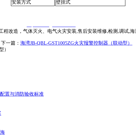
安装方式
壁挂式
窃一律删除。
http://www.gsthwxf.com/
程改造，气体灭火、电气火灾安装,售后安装维修,检测,调试,
| 下一篇：
海湾JB-QBL-GST1005ZG火灾报警控制器（联动型）
动型）
配置与消防验收标准
案
海