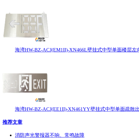
海湾HW-BZ-ACJ(EM1II)-XN466L壁挂式中型单面楼层左
海湾HW-BZ-ACJ(EE1II)-XN461YY壁挂式中型单面
推荐文章
消防声光警报器不响、常鸣故障