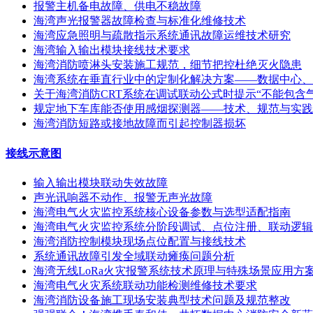
报警主机备电故障、供电不稳故障
海湾声光报警器故障检查与标准化维修技术
海湾应急照明与疏散指示系统通讯故障运维技术研究
海湾输入输出模块接线技术要求
海湾消防喷淋头安装施工规范，细节把控杜绝灭火隐患
海湾系统在垂直行业中的定制化解决方案——数据中心、
关于海湾消防CRT系统在调试联动公式时提示“不能包含
规定地下车库能否使用感烟探测器——技术、规范与实践
海湾消防短路或接地故障而引起控制器损坏
接线示意图
输入输出模块联动失效故障
声光讯响器不动作、报警无声光故障
海湾电气火灾监控系统核心设备参数与选型适配指南
海湾电气火灾监控系统分阶段调试、点位注册、联动逻辑
海湾消防控制模块现场点位配置与接线技术
系统通讯故障引发全域联动瘫痪问题分析
海湾无线LoRa火灾报警系统技术原理与特殊场景应用方
海湾电气火灾系统联动功能检测维修技术要求
海湾消防设备施工现场安装典型技术问题及规范整改