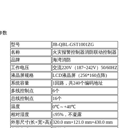
术参数
型号
JB-QBL-GST1001ZG
名称
火灾报警控制器消防联动控制器
品牌
海湾消防
工作电压
交流220V（187~242V）50/60HZ
液晶屏规格
LCD液晶屏（256*160点阵)
系统容量
1回路，共240个编码地址
多线控制点
6个
总线控制点
16个
温度
0℃～+40℃
相对湿度
≤95%，不凝露
外形尺寸(长×宽×高)
320.0 mm×121.0 mm×430.0 mm