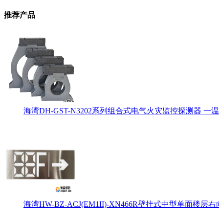
推荐产品
海湾DH-GST-N3202系列组合式电气火灾监控探测器 一温
海湾HW-BZ-ACJ(EM1II)-XN466R壁挂式中型单面楼层右