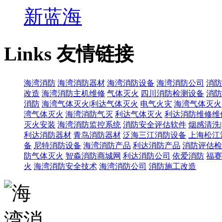
新蓝海
Links
友情链接
海湾消防
海湾消防器材
海湾消防设备
海湾消防公司
消防
改造
海湾消防主机维修
气体灭火
四川消防检测设备
消防
消防
海湾气体灭火|利达气体灭火
电气火灾
海湾气体灭火
湾气体灭火
海湾消防气灭
利达气体灭火
利达消防维修维
灭火安装
海湾消防监控系统
消防安全评估软件
烟感清洗
利达消防器材
青鸟消防器材
泛海三江消防设备
上海松江
备
尼特消防设备
海湾消防产品
利达消防产品
消防评估检
防气体灭火
智淼消防商城网
利达消防公司
依爱消防
福赛
火
海湾消防安全技术
海湾消防公司
消防施工改造