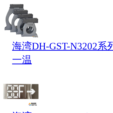
海湾DH-GST-N32
一温