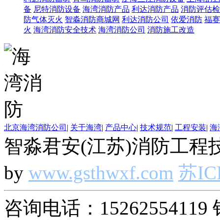
备
尼特消防设备
海湾消防产品
利达消防产品
消防评估检
防气体灭火
智淼消防商城网
利达消防公司
依爱消防
福赛
火
海湾消防安全技术
海湾消防公司
消防施工改造
北京海湾消防公司
|
关于海湾
|
产品中心
|
技术规范
|
工程安装
|
海
智淼君安(江苏)消防工程技
by
www.gsthwxf.com
苏IC
咨询电话：15262554119 