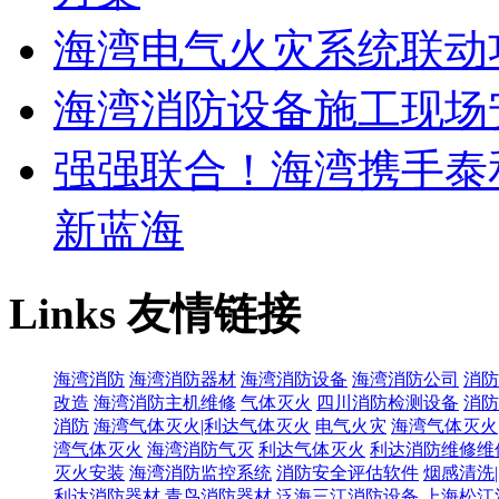
海湾电气火灾系统联动
海湾消防设备施工现场
强强联合！海湾携手泰
新蓝海
Links
友情链接
海湾消防
海湾消防器材
海湾消防设备
海湾消防公司
消防
改造
海湾消防主机维修
气体灭火
四川消防检测设备
消防
消防
海湾气体灭火|利达气体灭火
电气火灾
海湾气体灭火
湾气体灭火
海湾消防气灭
利达气体灭火
利达消防维修维
灭火安装
海湾消防监控系统
消防安全评估软件
烟感清洗
利达消防器材
青鸟消防器材
泛海三江消防设备
上海松江