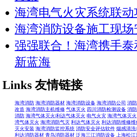
海湾电气火灾系统联动
海湾消防设备施工现场
强强联合！海湾携手泰
新蓝海
Links
友情链接
海湾消防
海湾消防器材
海湾消防设备
海湾消防公司
消防
改造
海湾消防主机维修
气体灭火
四川消防检测设备
消防
消防
海湾气体灭火|利达气体灭火
电气火灾
海湾气体灭火
湾气体灭火
海湾消防气灭
利达气体灭火
利达消防维修维
灭火安装
海湾消防监控系统
消防安全评估软件
烟感清洗
利达消防器材
青鸟消防器材
泛海三江消防设备
上海松江