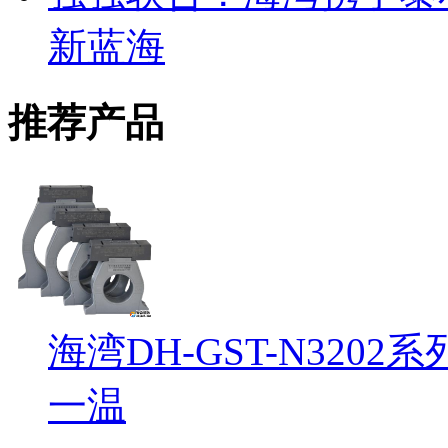
新蓝海
推荐产品
海湾DH-GST-N32
一温