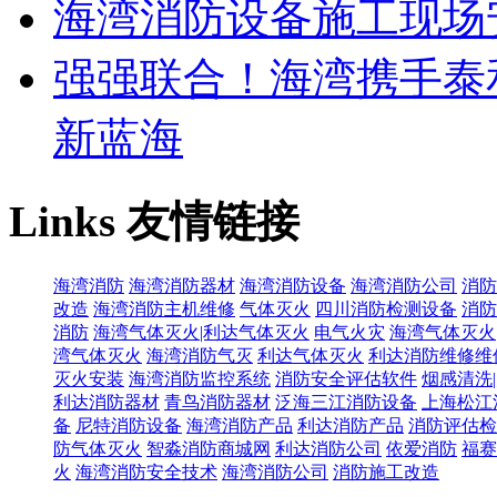
海湾消防设备施工现场
强强联合！海湾携手泰
新蓝海
Links
友情链接
海湾消防
海湾消防器材
海湾消防设备
海湾消防公司
消防
改造
海湾消防主机维修
气体灭火
四川消防检测设备
消防
消防
海湾气体灭火|利达气体灭火
电气火灾
海湾气体灭火
湾气体灭火
海湾消防气灭
利达气体灭火
利达消防维修维
灭火安装
海湾消防监控系统
消防安全评估软件
烟感清洗
利达消防器材
青鸟消防器材
泛海三江消防设备
上海松江
备
尼特消防设备
海湾消防产品
利达消防产品
消防评估检
防气体灭火
智淼消防商城网
利达消防公司
依爱消防
福赛
火
海湾消防安全技术
海湾消防公司
消防施工改造