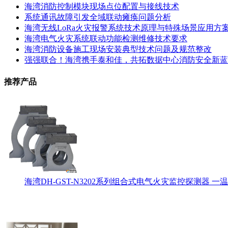
海湾消防控制模块现场点位配置与接线技术
系统通讯故障引发全域联动瘫痪问题分析
海湾无线LoRa火灾报警系统技术原理与特殊场景应用方
海湾电气火灾系统联动功能检测维修技术要求
海湾消防设备施工现场安装典型技术问题及规范整改
强强联合！海湾携手泰和佳，共拓数据中心消防安全新蓝
推荐产品
海湾DH-GST-N3202系列组合式电气火灾监控探测器 一温