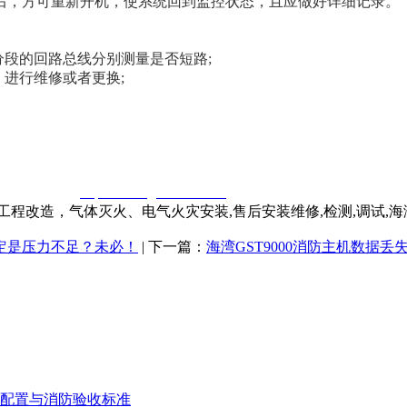
后，方可重新开机，使系统回到监控状态，且应做好详细记录。
分段的回路总线分别测量是否短路;
，进行维修或者更换;
窃一律删除。
http://www.gsthwxf.com/
程改造，气体灭火、电气火灾安装,售后安装维修,检测,调试,
定是压力不足？未必！
| 下一篇：
海湾GST9000消防主机数据丢
配置与消防验收标准