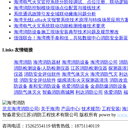
海湾电气火灾监控系统分阶段调试、点位注册、联动逻辑
海湾消防控制模块现场点位配置与接线技术
系统通讯故障引发全域联动瘫痪问题分析
海湾无线LoRa火灾报警系统技术原理与特殊场景应用方
海湾电气火灾系统联动功能检测维修技术要求
海湾消防设备施工现场安装典型技术问题及规范整改
强强联合！海湾携手泰和佳，共拓数据中心消防安全新蓝
Links
友情链接
海湾消防
海湾消防器材
海湾消防设备
海湾消防公司
消防
消防检测设备|人防检测仪器
江苏消防检测仪器
探测器清
仪器
消防安全评估软件
海湾气体灭火
海湾消防气灭
利达
统
消防安全评估软件
烟感清洗|火灾探测器清洗
消防改造
防设备
泰和安消防设备
依爱消防设备
金鼎防爆消防设备
消防气体灭火
智淼消防商城网
利达消防公司
依爱消防
福
北京海湾消防公司
|
关于海湾
|
产品中心
|
技术规范
|
工程安装
|
海
智淼君安(江苏)消防工程技术有限公司 版权所有 power by
www.
咨询电话：15262554119 销售热线：18751140119