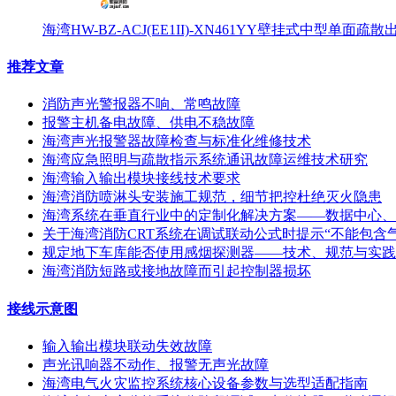
海湾HW-BZ-ACJ(EE1II)-XN461YY壁挂式中型单面
推荐文章
消防声光警报器不响、常鸣故障
报警主机备电故障、供电不稳故障
海湾声光报警器故障检查与标准化维修技术
海湾应急照明与疏散指示系统通讯故障运维技术研究
海湾输入输出模块接线技术要求
海湾消防喷淋头安装施工规范，细节把控杜绝灭火隐患
海湾系统在垂直行业中的定制化解决方案——数据中心、
关于海湾消防CRT系统在调试联动公式时提示“不能包含
规定地下车库能否使用感烟探测器——技术、规范与实践
海湾消防短路或接地故障而引起控制器损坏
接线示意图
输入输出模块联动失效故障
声光讯响器不动作、报警无声光故障
海湾电气火灾监控系统核心设备参数与选型适配指南