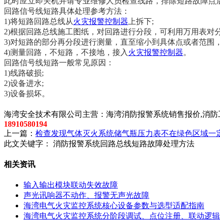
此时应立即关机并请专业维修人员检查线路，排除短路故障点
回路信号线短路具体处理参考方法：
1)将短路回路总线从
火灾报警控制器
上拆下;
2)根据回路总线施工图纸，对回路进行分段，可利用万用表对
3)对短路的部分再分段进行测量，直至缩小到具体点或者范围
4)测量回路，不短路，不接地，接入
火灾报警控制器
。
回路信号线短路一般常见原因：
1)线路破损;
2)设备进水;
3)设备损坏。
以上内容是智淼君安（江苏）消防工程技术有限公司所创，剽
海湾安全技术有限公司主营：海湾消防报警系统销售报价,消防工
18910580194
上一篇：
检查发现气体灭火系统储气瓶压力表不在绿色区域一
此文关键字：
消防报警系统回路总线短路故障处理方法
相关资讯
输入输出模块联动失效故障
声光讯响器不动作、报警无声光故障
海湾电气火灾监控系统核心设备参数与选型适配指南
海湾电气火灾监控系统分阶段调试、点位注册、联动逻辑