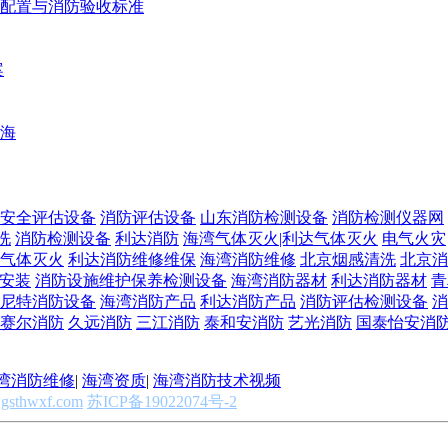
配置与消防验收标准
案
海
安全评估设备
消防评估设备
山东消防检测设备
消防检测仪器网
洗
消防检测设备
利达消防
海湾气体灭火|利达气体灭火
电气火灾
气体灭火
利达消防维修维保
海湾消防维修
北京烟感清洗
北京消
安装
消防设施维护保养检测设备
海湾消防器材
利达消防器材
青
尼特消防设备
海湾消防产品
利达消防产品
消防评估检测设备
消
赛尔消防
久远消防
三江消防
泰和安消防
艺光消防
国泰怡安消
湾消防维修
|
海湾资质
|
海湾消防技术视频
gsthwxf.com
苏ICP备19022074号-2