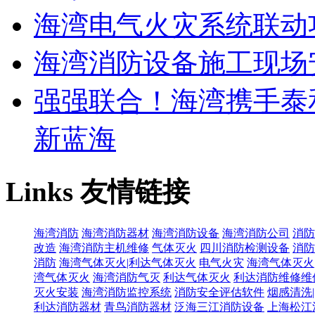
海湾电气火灾系统联动
海湾消防设备施工现场
强强联合！海湾携手泰
新蓝海
Links
友情链接
海湾消防
海湾消防器材
海湾消防设备
海湾消防公司
消防
改造
海湾消防主机维修
气体灭火
四川消防检测设备
消防
消防
海湾气体灭火|利达气体灭火
电气火灾
海湾气体灭火
湾气体灭火
海湾消防气灭
利达气体灭火
利达消防维修维
灭火安装
海湾消防监控系统
消防安全评估软件
烟感清洗
利达消防器材
青鸟消防器材
泛海三江消防设备
上海松江