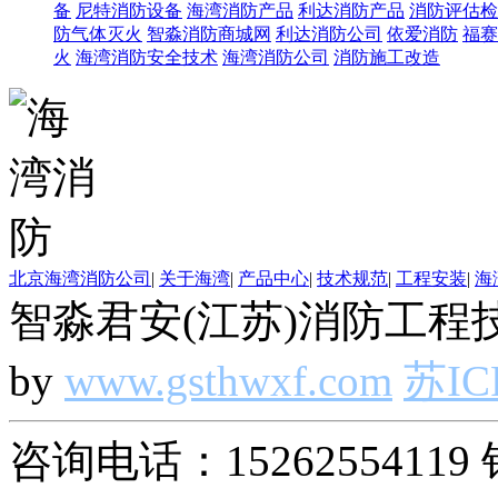
备
尼特消防设备
海湾消防产品
利达消防产品
消防评估检
防气体灭火
智淼消防商城网
利达消防公司
依爱消防
福赛
火
海湾消防安全技术
海湾消防公司
消防施工改造
北京海湾消防公司
|
关于海湾
|
产品中心
|
技术规范
|
工程安装
|
海
智淼君安(江苏)消防工程技
by
www.gsthwxf.com
苏IC
咨询电话：15262554119 