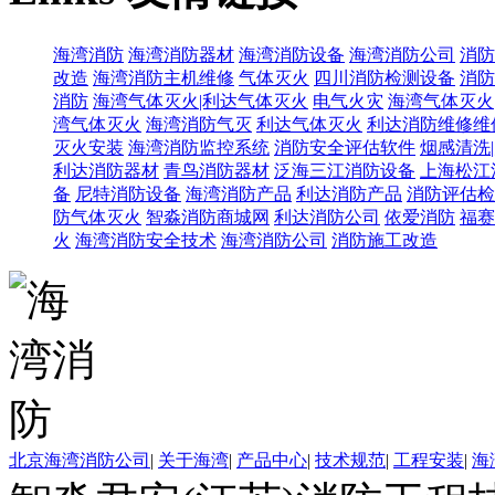
海湾消防
海湾消防器材
海湾消防设备
海湾消防公司
消防
改造
海湾消防主机维修
气体灭火
四川消防检测设备
消防
消防
海湾气体灭火|利达气体灭火
电气火灾
海湾气体灭火
湾气体灭火
海湾消防气灭
利达气体灭火
利达消防维修维
灭火安装
海湾消防监控系统
消防安全评估软件
烟感清洗
利达消防器材
青鸟消防器材
泛海三江消防设备
上海松江
备
尼特消防设备
海湾消防产品
利达消防产品
消防评估检
防气体灭火
智淼消防商城网
利达消防公司
依爱消防
福赛
火
海湾消防安全技术
海湾消防公司
消防施工改造
北京海湾消防公司
|
关于海湾
|
产品中心
|
技术规范
|
工程安装
|
海