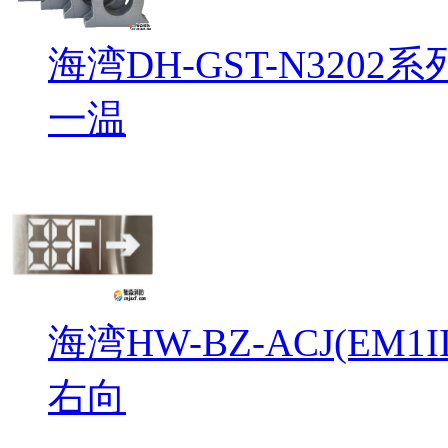
海湾DH-GST-N32
一温
海湾HW-BZ-ACJ(EM
右向