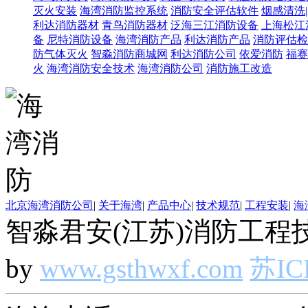
灭火安装
海湾消防监控系统
消防安全评估软件
烟感清洗
利达消防器材
青鸟消防器材
泛海三江消防设备
上海松江
备
尼特消防设备
海湾消防产品
利达消防产品
消防评估检
防气体灭火
智淼消防商城网
利达消防公司
依爱消防
福赛
火
海湾消防安全技术
海湾消防公司
消防施工改造
北京海湾消防公司
|
关于海湾
|
产品中心
|
技术规范
|
工程安装
|
海
智淼君安(江苏)消防工程技
by
www.gsthwxf.com
苏IC