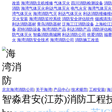
改造
海湾消防主机维修
气体灭火
四川消防检测设备
消防
消防
海湾气体灭火|利达气体灭火
电气火灾
海湾气体灭火
湾气体灭火
海湾消防气灭
利达气体灭火
利达消防维修维
灭火安装
海湾消防监控系统
消防安全评估软件
烟感清洗
利达消防器材
青鸟消防器材
泛海三江消防设备
上海松江
备
尼特消防设备
海湾消防产品
利达消防产品
消防评估检
防气体灭火
智淼消防商城网
利达消防公司
依爱消防
福赛
火
海湾消防安全技术
海湾消防公司
消防施工改造
北京海湾消防公司
|
关于海湾
|
产品中心
|
技术规范
|
工程安装
|
海
智淼君安(江苏)消防工程技