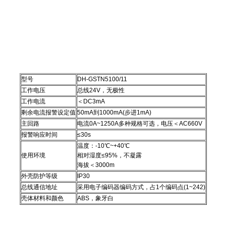
型号
DH-GSTN5100/11
工作电压
总线24V，无极性
工作电流
＜DC3mA
剩余电流报警设定值
50mA到1000mA(步进1mA)
主回路
电流0A~1250A多种规格可选，电压＜AC660V
报警响应时间
≤30s
温度：-10℃~+40℃
使用环境
相对湿度≤95%，不凝露
海拔＜3000m
外壳防护等级
IP30
总线通信地址
采用电子编码器编码方式，占1个编码点(1~242)
壳体材料和颜色
ABS，象牙白