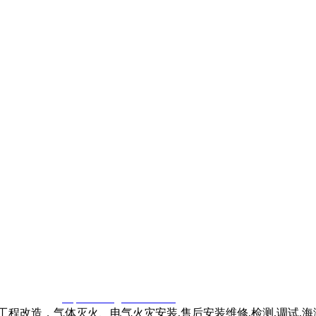
窃一律删除。
http://www.gsthwxf.com/
程改造，气体灭火、电气火灾安装,售后安装维修,检测,调试,