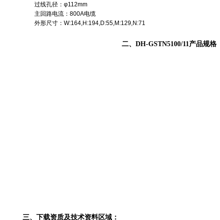
过线孔径：φ112mm
主回路电流：800A电缆
外形尺寸：W:164,H:194,D:55,M:129,N:71
二、DH-GSTN5100/11产品规格
三、下载资质及技术资料区域：