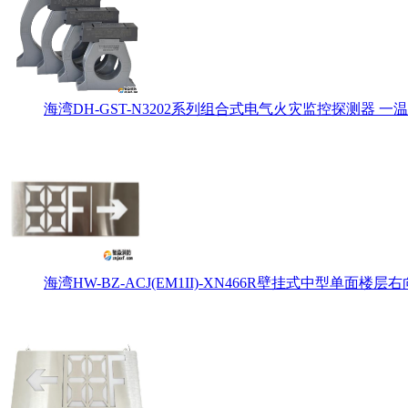
海湾DH-GST-N3202系列组合式电气火灾监控探测器 一温
海湾HW-BZ-ACJ(EM1II)-XN466R壁挂式中型单面楼层右