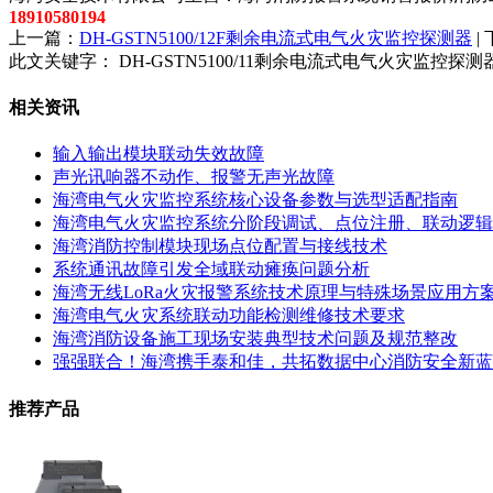
18910580194
上一篇：
DH-GSTN5100/12F剩余电流式电气火灾监控探测器
|
此文关键字：
DH-GSTN5100/11剩余电流式电气火灾监控探测
相关资讯
输入输出模块联动失效故障
声光讯响器不动作、报警无声光故障
海湾电气火灾监控系统核心设备参数与选型适配指南
海湾电气火灾监控系统分阶段调试、点位注册、联动逻辑
海湾消防控制模块现场点位配置与接线技术
系统通讯故障引发全域联动瘫痪问题分析
海湾无线LoRa火灾报警系统技术原理与特殊场景应用方
海湾电气火灾系统联动功能检测维修技术要求
海湾消防设备施工现场安装典型技术问题及规范整改
强强联合！海湾携手泰和佳，共拓数据中心消防安全新蓝
推荐产品