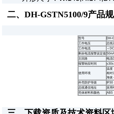
二、DH-GSTN5100/9产品
型号
DH-G
工作电压
总线
工作电流
＜DC
剩余电流报警设定值
50m
主回路
电流0
报警响应时间
≤30s
温度：
使用环境
相对
海拔＜
外壳防护等级
IP30
总线通信地址
采用
壳体材料和颜色
AB
三、下载资质及技术资料区