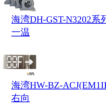
海湾DH-GST-N32
一温
海湾HW-BZ-ACJ(EM
右向