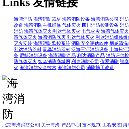
Links
友情链接
海湾消防
海湾消防器材
海湾消防设备
海湾消防公司
消防
改造
海湾消防主机维修
气体灭火
四川消防检测设备
消防
消防
海湾气体灭火|利达气体灭火
电气火灾
海湾气体灭火
湾气体灭火
海湾消防气灭
利达气体灭火
利达消防维修维
灭火安装
海湾消防监控系统
消防安全评估软件
烟感清洗
利达消防器材
青鸟消防器材
泛海三江消防设备
上海松江
备
尼特消防设备
海湾消防产品
利达消防产品
消防评估检
防气体灭火
智淼消防商城网
利达消防公司
依爱消防
福赛
火
海湾消防安全技术
海湾消防公司
消防施工改造
北京海湾消防公司
|
关于海湾
|
产品中心
|
技术规范
|
工程安装
|
海