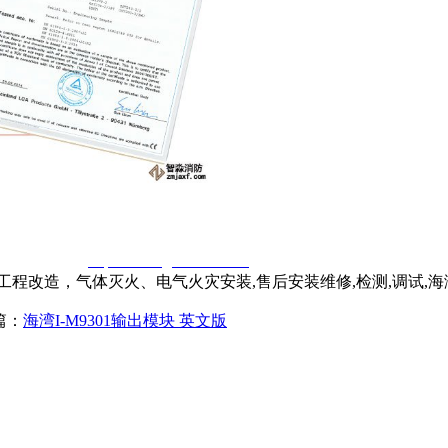
窃一律删除。
http://www.gsthwxf.com/
程改造，气体灭火、电气火灾安装,售后安装维修,检测,调试,
篇：
海湾I-M9301输出模块 英文版