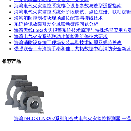
海湾电气火灾监控系统核心设备参数与选型适配指南
海湾电气火灾监控系统分阶段调试、点位注册、联动逻辑
海湾消防控制模块现场点位配置与接线技术
系统通讯故障引发全域联动瘫痪问题分析
海湾无线LoRa火灾报警系统技术原理与特殊场景应用方
海湾电气火灾系统联动功能检测维修技术要求
海湾消防设备施工现场安装典型技术问题及规范整改
强强联合！海湾携手泰和佳，共拓数据中心消防安全新蓝
推荐产品
海湾DH-GST-N3202系列组合式电气火灾监控探测器 一温