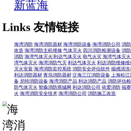
新蓝海
Links
友情链接
海湾消防
海湾消防器材
海湾消防设备
海湾消防公司
消防
改造
海湾消防主机维修
气体灭火
四川消防检测设备
消防
消防
海湾气体灭火|利达气体灭火
电气火灾
海湾气体灭火
湾气体灭火
海湾消防气灭
利达气体灭火
利达消防维修维
灭火安装
海湾消防监控系统
消防安全评估软件
烟感清洗
利达消防器材
青鸟消防器材
泛海三江消防设备
上海松江
备
尼特消防设备
海湾消防产品
利达消防产品
消防评估检
防气体灭火
智淼消防商城网
利达消防公司
依爱消防
福赛
火
海湾消防安全技术
海湾消防公司
消防施工改造