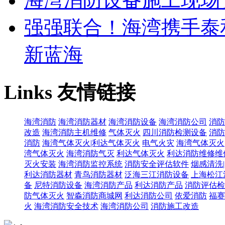
海湾消防设备施工现场
强强联合！海湾携手泰
新蓝海
Links
友情链接
海湾消防
海湾消防器材
海湾消防设备
海湾消防公司
消防
改造
海湾消防主机维修
气体灭火
四川消防检测设备
消防
消防
海湾气体灭火|利达气体灭火
电气火灾
海湾气体灭火
湾气体灭火
海湾消防气灭
利达气体灭火
利达消防维修维
灭火安装
海湾消防监控系统
消防安全评估软件
烟感清洗
利达消防器材
青鸟消防器材
泛海三江消防设备
上海松江
备
尼特消防设备
海湾消防产品
利达消防产品
消防评估检
防气体灭火
智淼消防商城网
利达消防公司
依爱消防
福赛
火
海湾消防安全技术
海湾消防公司
消防施工改造