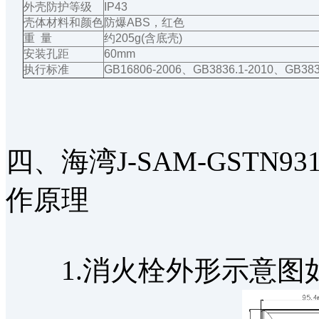
外壳防护等级
IP43
壳体材料和颜色
防爆ABS，红色
重 量
约205g(含底壳)
安装孔距
60mm
执行标准
GB16806-2006、GB3836.1-2010、GB383
四、海湾J-SAM-GSTN9
作原理
1.消火栓外形示意图