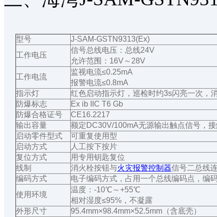
型号
J-SAM-GSTN9313(Ex)
信号总线电压：总线24V
工作电压
允许范围：16V～28V
监视电流≤0.25mA
工作电流
报警电流≤0.8mA
指示灯
红色启动指示灯，巡检时约3s闪亮一次，
防爆标志
Ex ib IIC T6 Gb
防爆合格证号
CE16.2217
输出容量
额定DC30V/100mA无源输出触点信号，接
启动零件型式
可重复使用型
启动方式
人工按下按片
复位方式
用专用钥匙复位
线制
消火栓按钮与
火灾报警控制器
信号二总线
编码方式
电子编码方式，占用一个总线编码点，编码
温度：-10℃～+55℃
使用环境
相对湿度≤95%，不凝露
外形尺寸
95.4mm×98.4mm×52.5mm（含底壳）