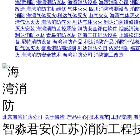
海湾消防
海湾消防器材
海湾消防设备
海湾消防公司
消防
改造
海湾消防主机维修
气体灭火
四川消防检测设备
消防
消防
海湾气体灭火|利达气体灭火
电气火灾
海湾气体灭火
湾气体灭火
海湾消防气灭
利达气体灭火
利达消防维修维
灭火安装
海湾消防监控系统
消防安全评估软件
烟感清洗
利达消防器材
青鸟消防器材
泛海三江消防设备
上海松江
备
尼特消防设备
海湾消防产品
利达消防产品
消防评估检
防气体灭火
智淼消防商城网
利达消防公司
依爱消防
福赛
火
海湾消防安全技术
海湾消防公司
消防施工改造
北京海湾消防公司
|
关于海湾
|
产品中心
|
技术规范
|
工程安装
|
海
智淼君安(江苏)消防工程技