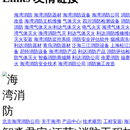
海湾消防
海湾消防器材
海湾消防设备
海湾消防公司
消防
改造
海湾消防主机维修
气体灭火
四川消防检测设备
消防
消防
海湾气体灭火|利达气体灭火
电气火灾
海湾气体灭火
湾气体灭火
海湾消防气灭
利达气体灭火
利达消防维修维
灭火安装
海湾消防监控系统
消防安全评估软件
烟感清洗
利达消防器材
青鸟消防器材
泛海三江消防设备
上海松江
备
尼特消防设备
海湾消防产品
利达消防产品
消防评估检
防气体灭火
智淼消防商城网
利达消防公司
依爱消防
福赛
火
海湾消防安全技术
海湾消防公司
消防施工改造
北京海湾消防公司
|
关于海湾
|
产品中心
|
技术规范
|
工程安装
|
海