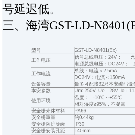
号延迟低。
三、海湾GST-LD-N84
型号
GST-LD-N8401(Ex)
信号总线电压：24V； 允
工作电压
电源总线电压：DC24V； 允
总线：电流＜2.5mA
工作电流
DC24V：电流＜150mA
设备容量
最多可配接32只本安编码设
本安参数
Um: 250V Uo：28V Io：1
温度： -10℃～+55℃
使用环境
相对湿度≤95%，不凝露
安全栅壳体材料
PA66
安全栅重量
约0.44kg
安全栅防护等级
IP30
安全栅安装孔距
140mm