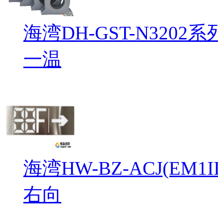
海湾DH-GST-N32
一温
海湾HW-BZ-ACJ(EM
右向