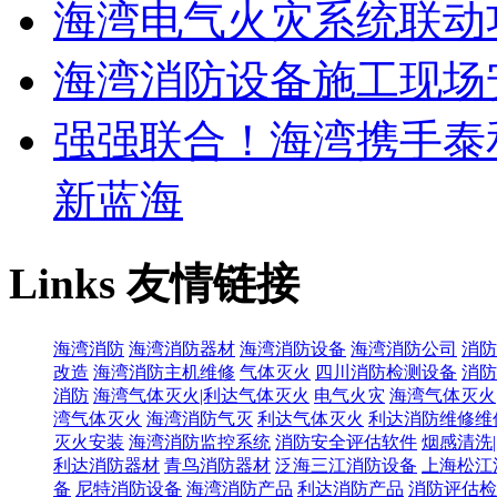
海湾电气火灾系统联动
海湾消防设备施工现场
强强联合！海湾携手泰
新蓝海
Links
友情链接
海湾消防
海湾消防器材
海湾消防设备
海湾消防公司
消防
改造
海湾消防主机维修
气体灭火
四川消防检测设备
消防
消防
海湾气体灭火|利达气体灭火
电气火灾
海湾气体灭火
湾气体灭火
海湾消防气灭
利达气体灭火
利达消防维修维
灭火安装
海湾消防监控系统
消防安全评估软件
烟感清洗
利达消防器材
青鸟消防器材
泛海三江消防设备
上海松江
备
尼特消防设备
海湾消防产品
利达消防产品
消防评估检