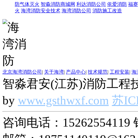
防气体灭火
智淼消防商城网
利达消防公司
依爱消防
福赛
火
海湾消防安全技术
海湾消防公司
消防施工改造
北京海湾消防公司
|
关于海湾
|
产品中心
|
技术规范
|
工程安装
|
海
智淼君安(江苏)消防工程技
by
www.gsthwxf.com
苏IC
咨询电话：15262554119 