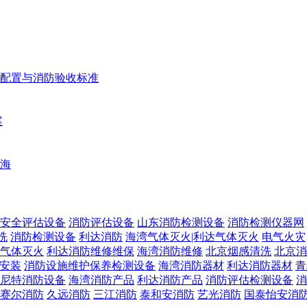
配置与消防验收标准
案
海
安全评估设备
消防评估设备
山东消防检测设备
消防检测仪器网
洗
消防检测设备
利达消防
海湾气体灭火|利达气体灭火
电气火灾
气体灭火
利达消防维修维保
海湾消防维修
北京烟感清洗
北京消
安装
消防设施维护保养检测设备
海湾消防器材
利达消防器材
青
尼特消防设备
海湾消防产品
利达消防产品
消防评估检测设备
消
赛尔消防
久远消防
三江消防
泰和安消防
艺光消防
国泰怡安消