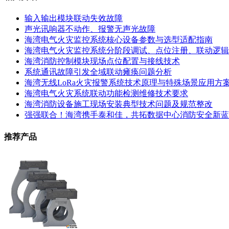
输入输出模块联动失效故障
声光讯响器不动作、报警无声光故障
海湾电气火灾监控系统核心设备参数与选型适配指南
海湾电气火灾监控系统分阶段调试、点位注册、联动逻辑
海湾消防控制模块现场点位配置与接线技术
系统通讯故障引发全域联动瘫痪问题分析
海湾无线LoRa火灾报警系统技术原理与特殊场景应用方
海湾电气火灾系统联动功能检测维修技术要求
海湾消防设备施工现场安装典型技术问题及规范整改
强强联合！海湾携手泰和佳，共拓数据中心消防安全新蓝
推荐产品