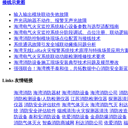
接线示意图
输入输出模块联动失效故障
声光讯响器不动作、报警无声光故障
海湾电气火灾监控系统核心设备参数与选型适配指南
海湾电气火灾监控系统分阶段调试、点位注册、联动逻辑
海湾消防控制模块现场点位配置与接线技术
系统通讯故障引发全域联动瘫痪问题分析
海湾无线LoRa火灾报警系统技术原理与特殊场景应用方
海湾电气火灾系统联动功能检测维修技术要求
海湾消防设备施工现场安装典型技术问题及规范整改
强强联合！海湾携手泰和佳，共拓数据中心消防安全新蓝
Links
友情链接
海湾消防
海湾消防器材
海湾消防设备
海湾消防公司
消防
消防检测设备|人防检测仪器
江苏消防检测仪器
探测器清
仪器
消防安全评估软件
海湾气体灭火
海湾消防气灭
利达
统
消防安全评估软件
烟感清洗|火灾探测器清洗
消防改造
防设备
泰和安消防设备
依爱消防设备
金鼎防爆消防设备
消防气体灭火
智淼消防商城网
利达消防公司
依爱消防
福