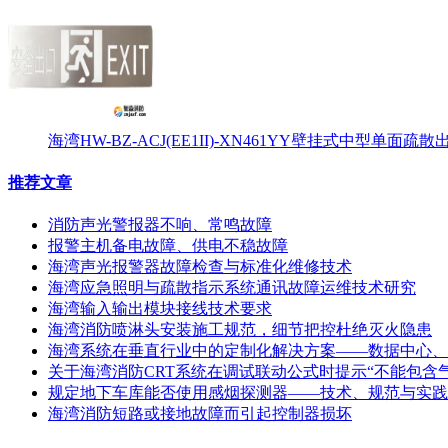
海湾HW-BZ-ACJ(EE1II)-XN461YY壁挂式中型单面
推荐文章
消防声光警报器不响、常鸣故障
报警主机备电故障、供电不稳故障
海湾声光报警器故障检查与标准化维修技术
海湾应急照明与疏散指示系统通讯故障运维技术研究
海湾输入输出模块接线技术要求
海湾消防喷淋头安装施工规范，细节把控杜绝灭火隐患
海湾系统在垂直行业中的定制化解决方案——数据中心、
关于海湾消防CRT系统在调试联动公式时提示“不能包含
规定地下车库能否使用感烟探测器——技术、规范与实践
海湾消防短路或接地故障而引起控制器损坏