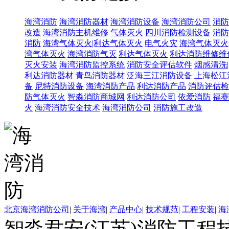
海湾消防
海湾消防器材
海湾消防设备
海湾消防公司
消防
改造
海湾消防主机维修
气体灭火
四川消防检测设备
消防
消防
海湾气体灭火|利达气体灭火
电气火灾
海湾气体灭火
湾气体灭火
海湾消防气灭
利达气体灭火
利达消防维修维
灭火安装
海湾消防监控系统
消防安全评估软件
烟感清洗
利达消防器材
青鸟消防器材
泛海三江消防设备
上海松江
备
尼特消防设备
海湾消防产品
利达消防产品
消防评估检
防气体灭火
智淼消防商城网
利达消防公司
依爱消防
福赛
火
海湾消防安全技术
海湾消防公司
消防施工改造
北京海湾消防公司
|
关于海湾
|
产品中心
|
技术规范
|
工程安装
|
海
智淼君安(江苏)消防工程技