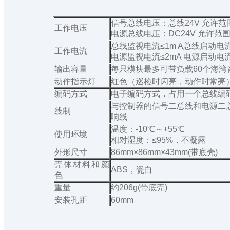
信号总线电压：总线24V 允许范围
工作电压
电源总线电压：DC24V 允许范围：
总线监视电流≤1m A总线启动电流
工作电流
电源监视电流≤2mA 电源启动电流
输出容量
每只模块最多可带负载60个海湾
动作指示灯
红色（巡检时闪亮，动作时常亮
编码方式
电子编码方式，占用一个总线编码
与控制器的信号二总线和电源二
线制
响线
温度：-10℃～+55℃
使用环境
相对湿度：≤95%，不凝露
外形尺寸
86mm×86mm×43mm(带底壳)
壳体材料和颜
ABS，瓷白
色
重量
约206g(带底壳)
安装孔距
60mm