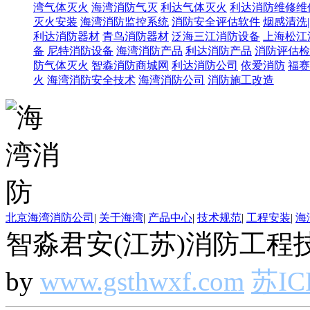
湾气体灭火
海湾消防气灭
利达气体灭火
利达消防维修维
灭火安装
海湾消防监控系统
消防安全评估软件
烟感清洗
利达消防器材
青鸟消防器材
泛海三江消防设备
上海松江
备
尼特消防设备
海湾消防产品
利达消防产品
消防评估检
防气体灭火
智淼消防商城网
利达消防公司
依爱消防
福赛
火
海湾消防安全技术
海湾消防公司
消防施工改造
北京海湾消防公司
|
关于海湾
|
产品中心
|
技术规范
|
工程安装
|
海
智淼君安(江苏)消防工程技
by
www.gsthwxf.com
苏IC